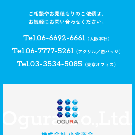
る回答として、電子メールや資料のご送付に
ご相談やお見積もりのご依頼は、
利用いたします。
お気軽にお問い合わせください。
個人情報の第三者への開示・提供の禁止
Tel.06-6692-6661
（大阪本社）
当社は、お客さまよりお預かりした個人情報
Tel.06-7777-5261
（アクリル／缶バッジ）
を適切に管理し、次のいずれかに該当する場
Tel.03-3534-5085
（東京オフィス）
合を除き、個人情報を第三者に開示いたしま
せん。
・お客さまの同意がある場合
・お客さまが希望されるサービスを行なうた
めに当社が業務を委託する業者に対して開示
する場合
・法令に基づき開示することが必要である場
株式会社 小倉商会
合