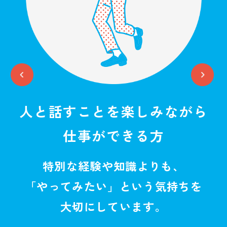
て
人と話すことを
楽しみながら
仕事ができる方
特別な経験や知識よりも、
「やってみたい」という気持ちを
大切にしています。