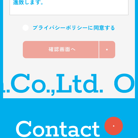
進致します。
個人情報の管理
プライバシーポリシーに同意する
当社は、お客さまの個人情報を正確かつ最新
の状態に保ち、個人情報への不正アクセス・
紛失・破損・改ざん・漏洩などを防止するた
め、セキュリティシステムの維持・管理体制
の整備・社員教育の徹底等の必要な措置を講
じ、安全対策を実施し個人情報の厳重な管理
を行ないます。
個人情報の利用目的
Contact
お客さまからお預かりした個人情報は、当社
からのご連絡や業務のご案内やご質問に対す