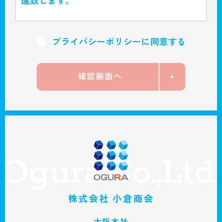
進致します。
個人情報の管理
プライバシーポリシーに同意する
当社は、お客さまの個人情報を正確かつ最新
の状態に保ち、個人情報への不正アクセス・
紛失・破損・改ざん・漏洩などを防止するた
め、セキュリティシステムの維持・管理体制
の整備・社員教育の徹底等の必要な措置を講
じ、安全対策を実施し個人情報の厳重な管理
を行ないます。
個人情報の利用目的
株式会社 小倉商会
お客さまからお預かりした個人情報は、当社
からのご連絡や業務のご案内やご質問に対す
大阪本社