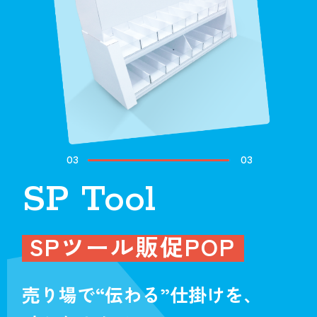
03
03
SP Tool
SPツール販促POP
売り場で“伝わる”仕掛けを、