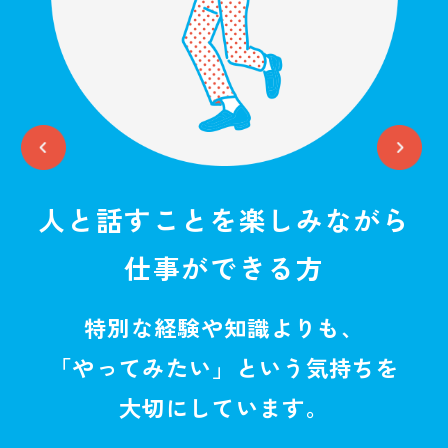
て
人と話すことを
楽しみながら
仕事ができる方
特別な経験や知識よりも、
「やってみたい」という気持ちを
大切にしています。