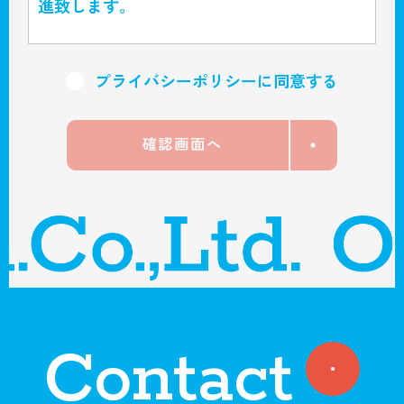
進致します。
個人情報の管理
プライバシーポリシーに同意する
当社は、お客さまの個人情報を正確かつ最新
の状態に保ち、個人情報への不正アクセス・
紛失・破損・改ざん・漏洩などを防止するた
め、セキュリティシステムの維持・管理体制
の整備・社員教育の徹底等の必要な措置を講
じ、安全対策を実施し個人情報の厳重な管理
を行ないます。
個人情報の利用目的
Contact
お客さまからお預かりした個人情報は、当社
からのご連絡や業務のご案内やご質問に対す