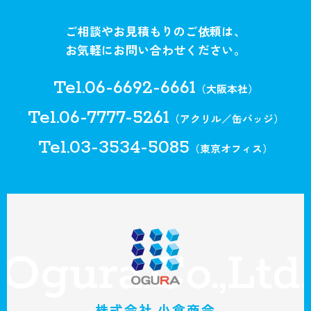
る回答として、電子メールや資料のご送付に
ご相談やお見積もりのご依頼は、
利用いたします。
お気軽にお問い合わせください。
個人情報の第三者への開示・提供の禁止
Tel.06-6692-6661
（大阪本社）
当社は、お客さまよりお預かりした個人情報
Tel.06-7777-5261
（アクリル／缶バッジ）
を適切に管理し、次のいずれかに該当する場
Tel.03-3534-5085
（東京オフィス）
合を除き、個人情報を第三者に開示いたしま
せん。
・お客さまの同意がある場合
・お客さまが希望されるサービスを行なうた
めに当社が業務を委託する業者に対して開示
する場合
・法令に基づき開示することが必要である場
株式会社 小倉商会
合