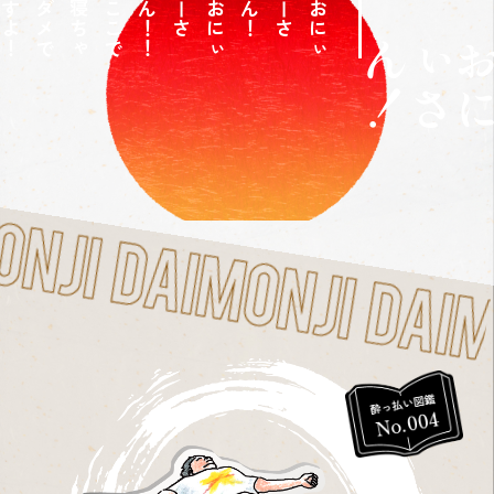
こ
こ
で
寝
ち
ゃ
ダ
メ
で
す
よ
！
！
お
に
ぃ
ー
さ
ん
！
お
に
ぃ
ー
さ
ん
！