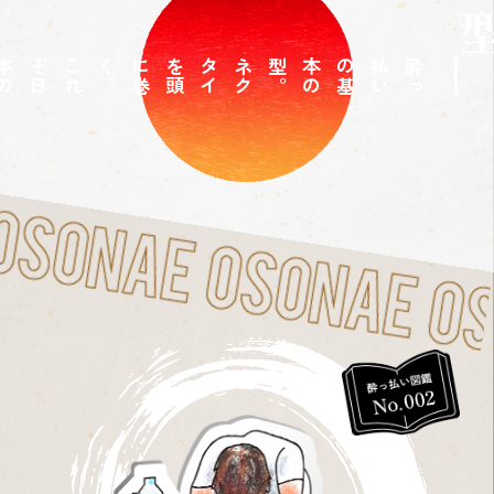
こ
れ
ぞ
日
本
の
酔
っ
払
い
代表
。
。
ネ
ク
タ
イ
を
頭
に
巻
く
。
酔
っ
払
い
の
基
本
の
型