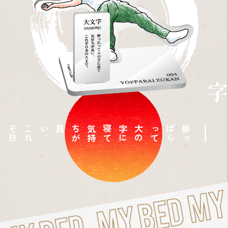
こ
れ
ぞ
日
本
の
大
文
字
。
。
大
の
字
に
寝
て
気
持
ち
が
良い
て
酔
っ
ぱ
ら
っ