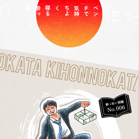
こ
こ
は
わ
た
し
の
M
y
b
e
d
。
。
寝
る
酔
っ
払い
く
ベ
ン
チ
で
気
持
ち
よ