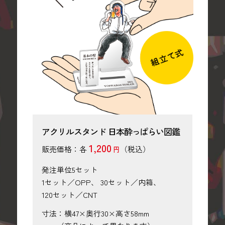
アクリルスタンド 日本酔っぱらい図鑑
1,200
販売価格：各
（税込）
円
発注単位5セット
1セット／OPP、 30セット／内箱、
120セット／CNT
寸法：横47×奥行30×高さ58mm