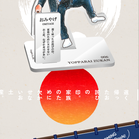
。
家
族
の
た
め
に
欠
か
せ
な
い
お
土産
。
遅
く
帰
っ
た
お
詫
び
の印