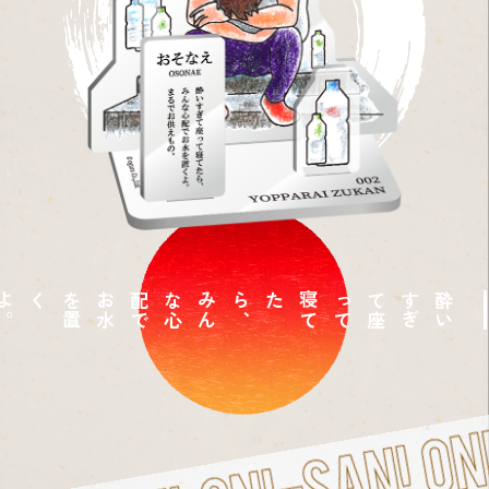
。
み
ん
な
心
配
で
お
水
を
置
くよ
、
酔
い
す
ぎ
て
座
っ
て
寝
て
たら