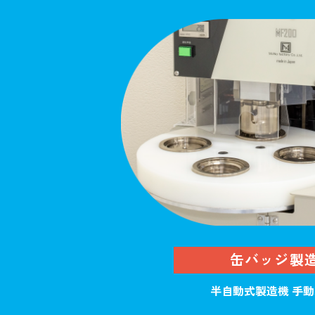
缶バッジ製
半自動式製造機 手