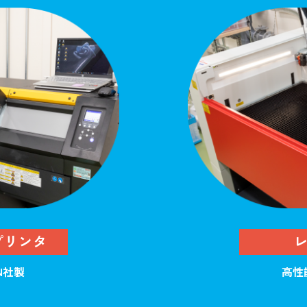
プリンタ
ON社製
高性