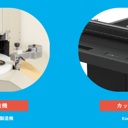
造機
カ
動製造機
Ko